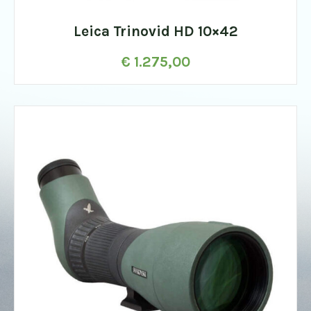
Leica Trinovid HD 10×42
€
1.275,00