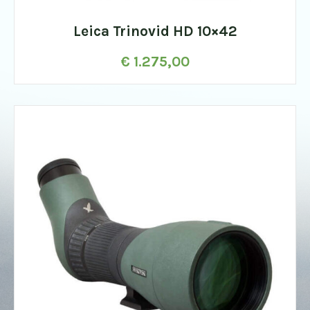
Leica Trinovid HD 10×42
€
1.275,00