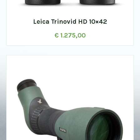
Leica Trinovid HD 10×42
€
1.275,00