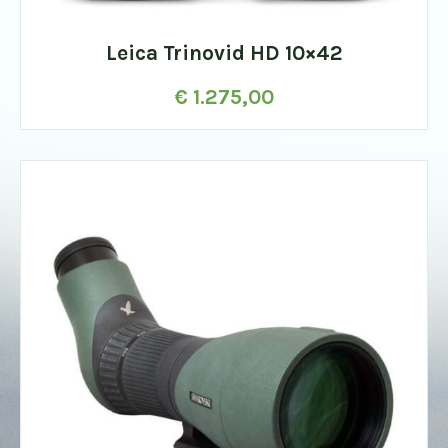
Leica Trinovid HD 10×42
€
1.275,00