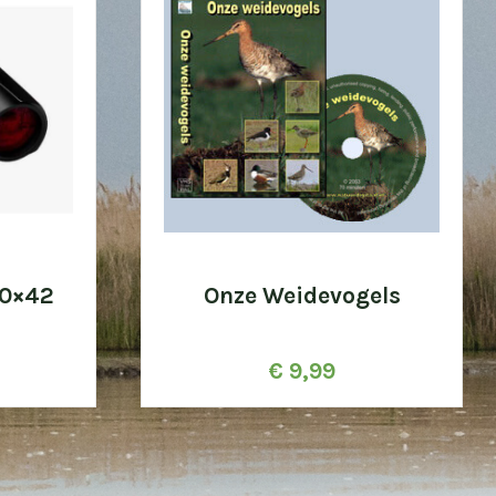
10×42
Onze Weidevogels
€
9,99