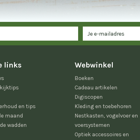
 links
Webwinkel
ws
Boeken
kijktips
Cadeau artikelen
Digiscopen
erhoud en tips
Kleding en toebehoren
 de maand
Nestkasten, vogelvoer en
 de wadden
voersystemen
Optiek accessoires en