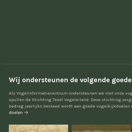
Wij ondersteunen de volgende goede
Als Vogelinformatiecentrum ondersteunen we met onze vog
spullen de Stichting Texel Vogeleiland. Deze stichting zor
bedrag jaarlijks besteed wordt aan goede vogelkijkdoelen 
doelen