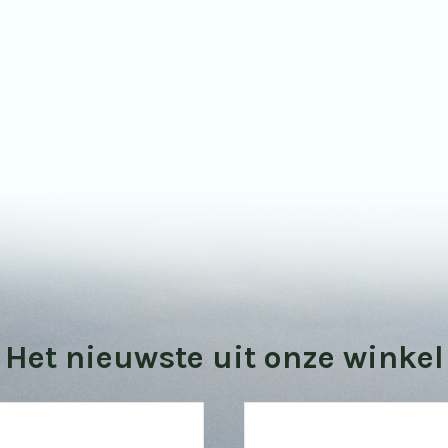
Bekijk onze vogel kijktips
Het nieuwste uit onze winkel