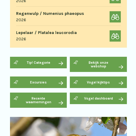
2026
Regenwulp / Numenius phaeopus
2026
Lepelaar / Platalea leucorodia
2026
Tip! Categorie
Bekijk onze
webshop
Excursies
Vogel kijktips
Recente
Vogel dashboard
waarnemingen