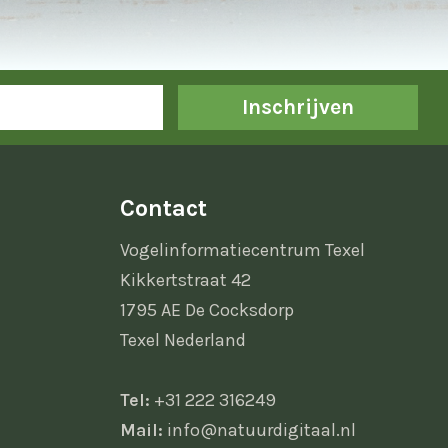
Inschrijven
Contact
Vogelinformatiecentrum Texel
Kikkertstraat 42
1795 AE De Cocksdorp
Texel Nederland
Tel:
+31 222 316249
Mail:
info@natuurdigitaal.nl