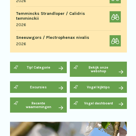
2026
Temmincks Strandloper / Calidris
temminckii
2026
Sneeuwgors / Plectrophenax nivalis
2026
Tip! Categorie
Bekijk onze
webshop
Excursies
Vogel kijktips
Recente
Vogel dashboard
waarnemingen