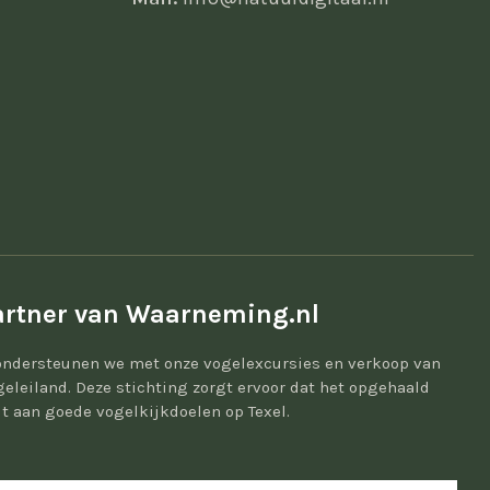
rtner van Waarneming.nl
ondersteunen we met onze vogelexcursies en verkoop van
geleiland. Deze stichting zorgt ervoor dat het opgehaald
t aan goede vogelkijkdoelen op Texel.