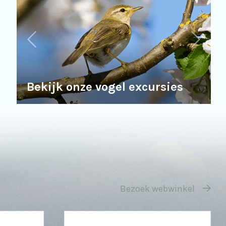
Bekijk onze vogel excursies
Bezoek webwinkel