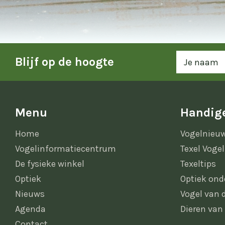
Blijf op de hoogte
Menu
Handige
Home
Vogelnieu
Vogelinformatiecentrum
Texel Vogel
De fysieke winkel
Texeltips
Optiek
Optiek ond
Nieuws
Vogel van
Agenda
Dieren van
Contact