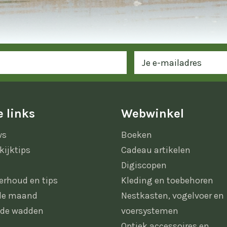
 links
Webwinkel
ws
Boeken
kijktips
Cadeau artikelen
Digiscopen
erhoud en tips
Kleding en toebehoren
 de maand
Nestkasten, vogelvoer en
 de wadden
voersystemen
Optiek accessoires en