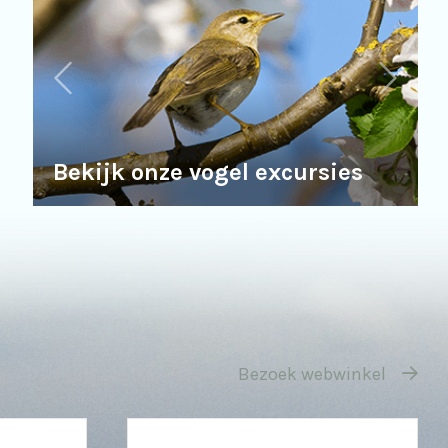
Bekijk onze vogel excursies
Bezoek webwinkel