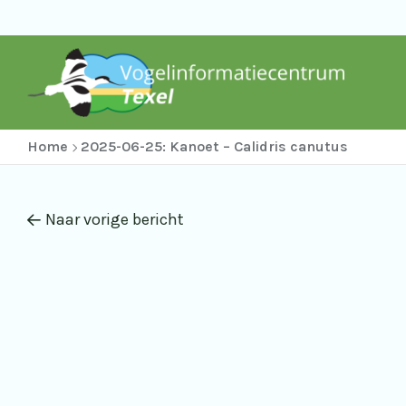
Home
2025-06-25: Kanoet – Calidris canutus
Naar vorige bericht