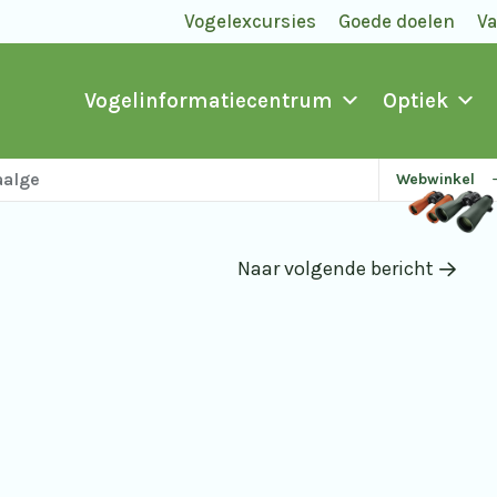
Vogelexcursies
Goede doelen
V
Vogelinformatiecentrum
Optiek
aalge
Webwinkel
Naar volgende bericht