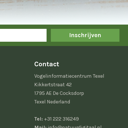
Inschrijven
Contact
Vogelinformatiecentrum Texel
Kikkertstraat 42
1795 AE De Cocksdorp
Texel Nederland
Tel:
+31 222 316249
Mail:
info@natuurdigitaal.nl