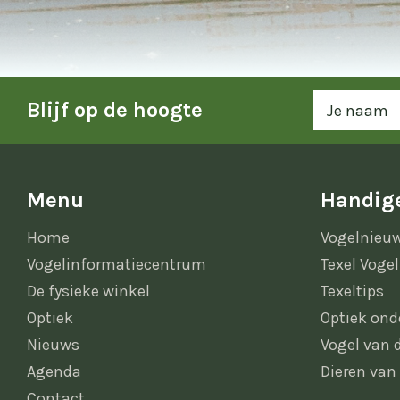
Blijf op de hoogte
Menu
Handige
Home
Vogelnieu
Vogelinformatiecentrum
Texel Vogel
De fysieke winkel
Texeltips
Optiek
Optiek ond
Nieuws
Vogel van
Agenda
Dieren van
Contact