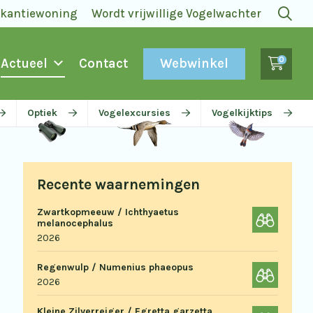
akantiewoning
Wordt vrijwillige Vogelwachter
0
Webwinkel
Actueel
Contact
Optiek
Vogelexcursies
Vogelkijktips
Recente waarnemingen
Zwartkopmeeuw / Ichthyaetus
melanocephalus
2026
Regenwulp / Numenius phaeopus
2026
Kleine Zilverreiger / Egretta garzetta