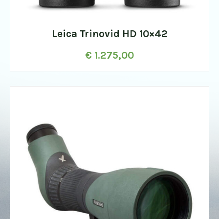
Leica Trinovid HD 10×42
€
1.275,00