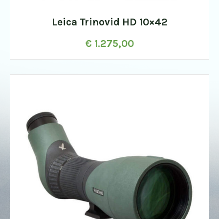
Leica Trinovid HD 10×42
€
1.275,00