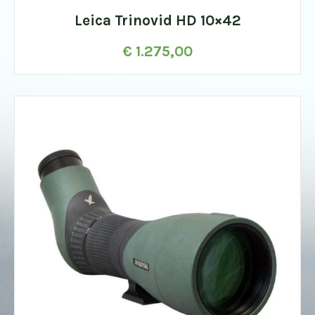
Leica Trinovid HD 10×42
€
1.275,00