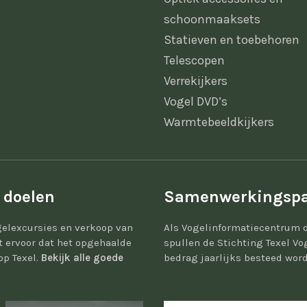
schoonmaaksets
Statieven en toebehoren
Telescopen
Verrekijkers
Vogel DVD’s
Warmtebeeldkijkers
 doelen
Samenwerkingspa
elexcursies en verkoop van
Als Vogelinformatiecentrum 
gt ervoor dat het opgehaalde
spullen de Stichting Texel Vo
op Texel.
Bekijk alle goede
bedrag jaarlijks besteed word