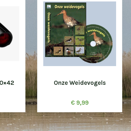
10×42
Onze Weidevogels
€
9,99