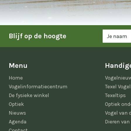
Blijf op de hoogte
Menu
Handige
Home
Vogelnieu
Vogelinformatiecentrum
Texel Vogel
De fysieke winkel
Texeltips
Optiek
Optiek ond
Nieuws
Vogel van
Agenda
Dieren van
Contact