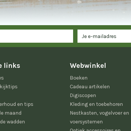
 links
Webwinkel
ws
Boeken
kijktips
Cadeau artikelen
Digiscopen
erhoud en tips
Kleding en toebehoren
 de maand
Nestkasten, vogelvoer en
 de wadden
voersystemen
Optiek accessoires en