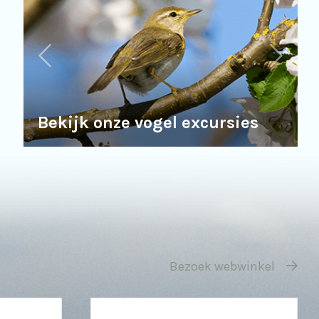
Bekijk onze vogel excursies
Bezoek webwinkel