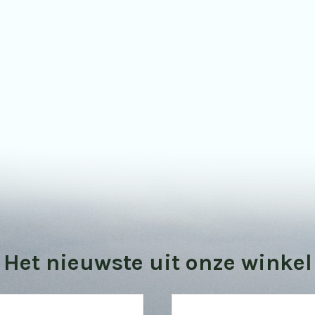
Bekijk onze vogel kijktips
Het nieuwste uit onze winkel