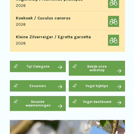
2026
Koekoek / Cuculus canorus
2026
Kleine Zilverreiger / Egretta garzetta
2026
Tip! Categorie
Bekijk onze
webshop
Excursies
Vogel kijktips
Recente
Vogel dashboard
waarnemingen