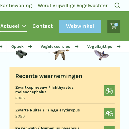
akantiewoning
Wordt vrijwillige Vogelwachter
0
Webwinkel
Actueel
Contact
Optiek
Vogelexcursies
Vogelkijktips
Recente waarnemingen
Zwartkopmeeuw / Ichthyaetus
melanocephalus
2026
Zwarte Ruiter / Tringa erythropus
2026
Regenwulp / Numenius phaeopus