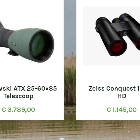
vski ATX 25-60×85
Zeiss Conquest 
Telescoop
HD
€
3.789,00
€
1.145,00