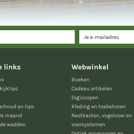
 links
Webwinkel
ws
Boeken
kijktips
Cadeau artikelen
Digiscopen
erhoud en tips
Kleding en toebehoren
 de maand
Nestkasten, vogelvoer en
 de wadden
voersystemen
Optiek accessoires en