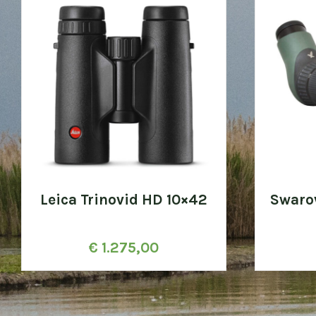
Leica Trinovid HD 10×42
Swaro
€
1.275,00