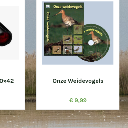
10×42
Onze Weidevogels
€
9,99