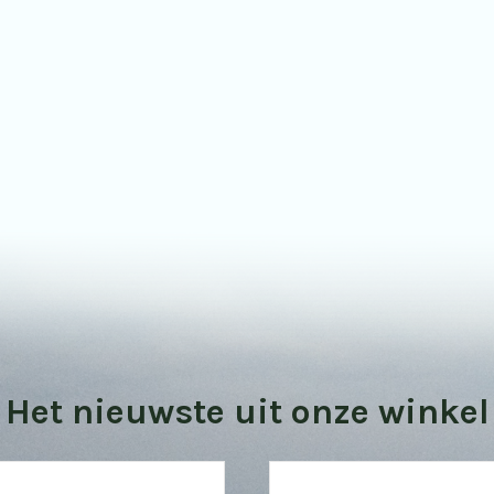
Bekijk onze vogel kijktips
Het nieuwste uit onze winkel