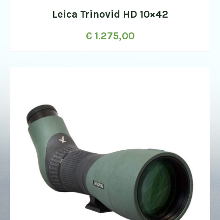
Leica Trinovid HD 10×42
€
1.275,00