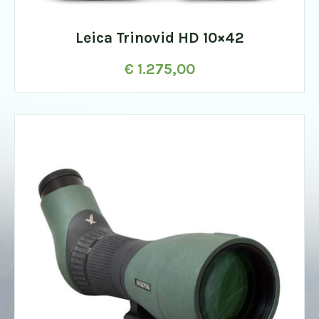
Leica Trinovid HD 10×42
€
1.275,00