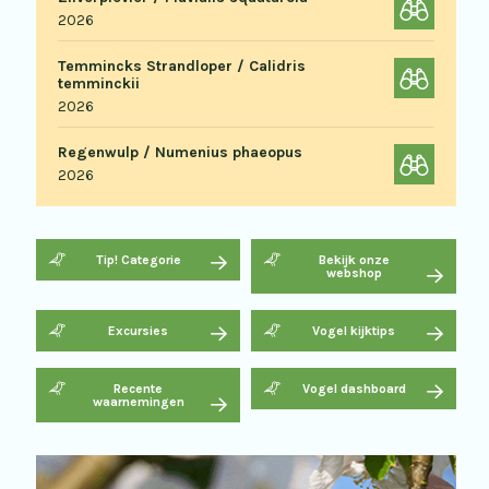
2026
Temmincks Strandloper / Calidris
temminckii
2026
Regenwulp / Numenius phaeopus
2026
Tip! Categorie
Bekijk onze
webshop
Excursies
Vogel kijktips
Recente
Vogel dashboard
waarnemingen