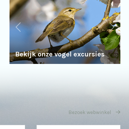
Bekijk onze vogel excursies
Bezoek webwinkel