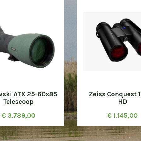
vski ATX 25-60×85
Zeiss Conquest 
Telescoop
HD
€
3.789,00
€
1.145,00