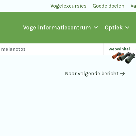
Vogelexcursies
Goede doelen
V
Vogelinformatiecentrum
Optiek
s melanotos
Webwinkel
Naar volgende bericht