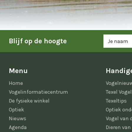
Blijf op de hoogte
Menu
Handige
Home
Vogelnieu
Vogelinformatiecentrum
Texel Vogel
De fysieke winkel
Texeltips
Optiek
Optiek ond
Nieuws
Vogel van
Agenda
Dieren van