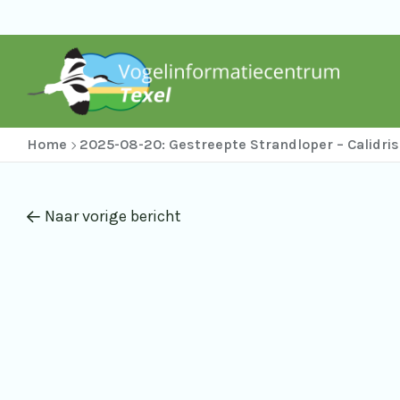
Home
2025-08-20: Gestreepte Strandloper – Calidri
Naar vorige bericht