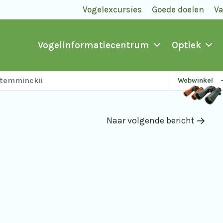
Vogelexcursies
Goede doelen
V
Vogelinformatiecentrum
Optiek
 temminckii
Webwinkel
Naar volgende bericht