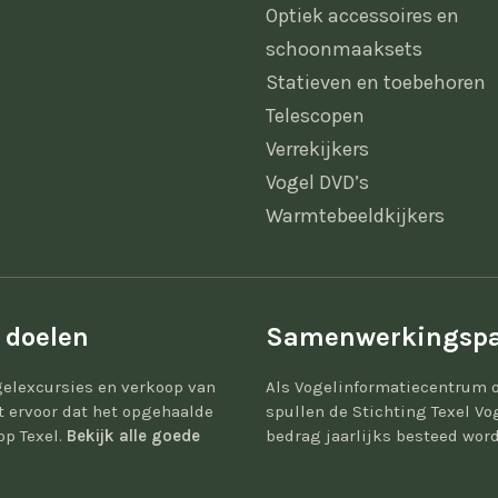
Optiek accessoires en
schoonmaaksets
Statieven en toebehoren
Telescopen
Verrekijkers
Vogel DVD’s
Warmtebeeldkijkers
 doelen
Samenwerkingspa
elexcursies en verkoop van
Als Vogelinformatiecentrum 
gt ervoor dat het opgehaalde
spullen de Stichting Texel Vo
op Texel.
Bekijk alle goede
bedrag jaarlijks besteed word