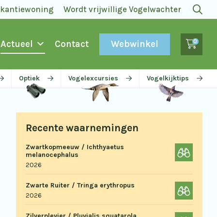
akantiewoning
Wordt vrijwillige Vogelwachter
0
Webwinkel
Actueel
Contact
Optiek
Vogelexcursies
Vogelkijktips
Recente waarnemingen
Zwartkopmeeuw / Ichthyaetus
melanocephalus
2026
Zwarte Ruiter / Tringa erythropus
2026
Zilverplevier / Pluvialis squatarola