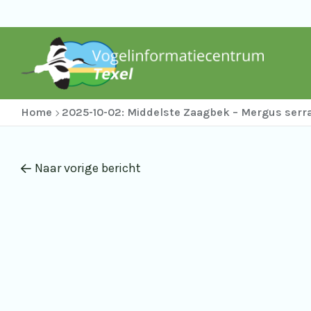
Home
2025-10-02: Middelste Zaagbek – Mergus serr
Naar vorige bericht