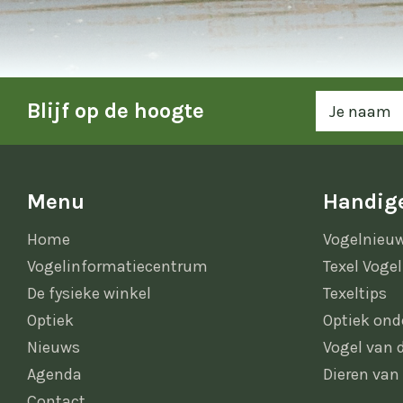
Blijf op de hoogte
Menu
Handige
Home
Vogelnieu
Vogelinformatiecentrum
Texel Vogel
De fysieke winkel
Texeltips
Optiek
Optiek ond
Nieuws
Vogel van
Agenda
Dieren van
Contact