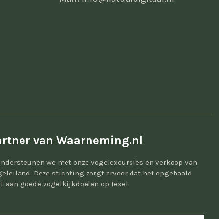
rtner van Waarneming.nl
ondersteunen we met onze vogelexcursies en verkoop van
geleiland. Deze stichting zorgt ervoor dat het opgehaald
t aan goede vogelkijkdoelen op Texel.