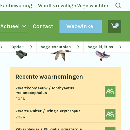
akantiewoning
Wordt vrijwillige Vogelwachter
0
Webwinkel
Actueel
Contact
Optiek
Vogelexcursies
Vogelkijktips
Recente waarnemingen
Zwartkopmeeuw / Ichthyaetus
melanocephalus
2026
Zwarte Ruiter / Tringa erythropus
2026
Zilverplevier / Pluvialis squatarola