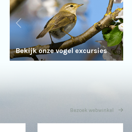
Bekijk onze vogel excursies
Bezoek webwinkel