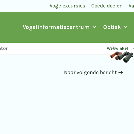
Vogelexcursies
Goede doelen
V
Vogelinformatiecentrum
Optiek
ator
Webwinkel
Naar volgende bericht