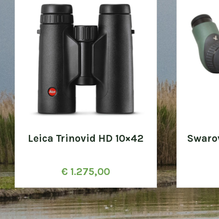
Leica Trinovid HD 10×42
Swaro
€
1.275,00