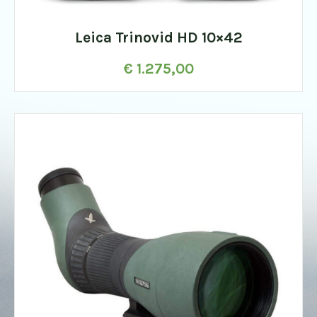
Leica Trinovid HD 10×42
€
1.275,00