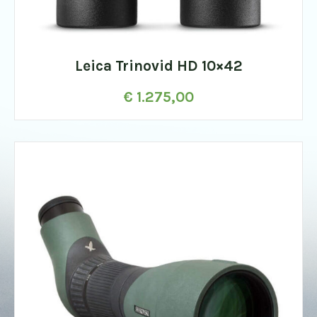
Leica Trinovid HD 10×42
€
1.275,00