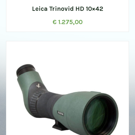
Leica Trinovid HD 10×42
€
1.275,00