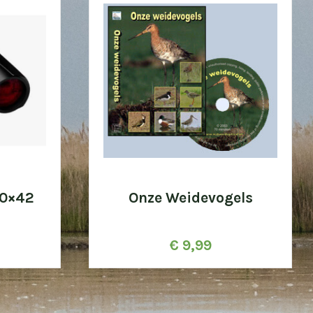
10×42
Onze Weidevogels
€
9,99