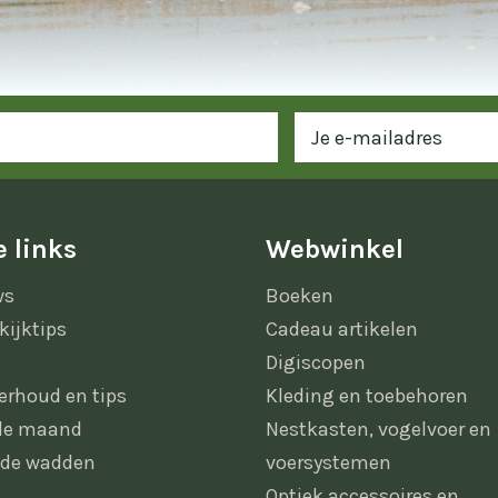
 links
Webwinkel
ws
Boeken
kijktips
Cadeau artikelen
Digiscopen
erhoud en tips
Kleding en toebehoren
 de maand
Nestkasten, vogelvoer en
 de wadden
voersystemen
Optiek accessoires en