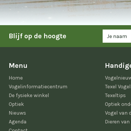
Blijf op de hoogte
Menu
Handige
Home
Vogelnieu
Vogelinformatiecentrum
Texel Vogel
De fysieke winkel
Texeltips
Optiek
Optiek ond
Nieuws
Vogel van
Agenda
Dieren van
Contact