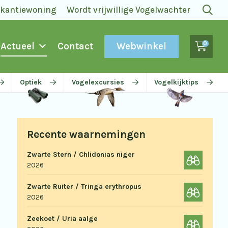
akantiewoning
Wordt vrijwillige Vogelwachter
0
Webwinkel
Actueel
Contact
Optiek
Vogelexcursies
Vogelkijktips
Recente waarnemingen
Zwarte Stern / Chlidonias niger
2026
Zwarte Ruiter / Tringa erythropus
2026
Zeekoet / Uria aalge