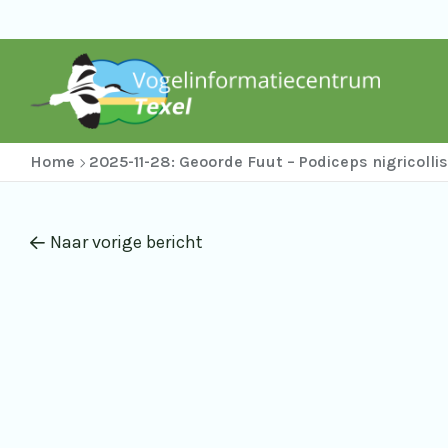
Home
2025-11-28: Geoorde Fuut – Podiceps nigricollis
Naar vorige bericht