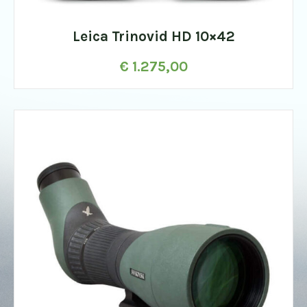
Leica Trinovid HD 10×42
€
1.275,00