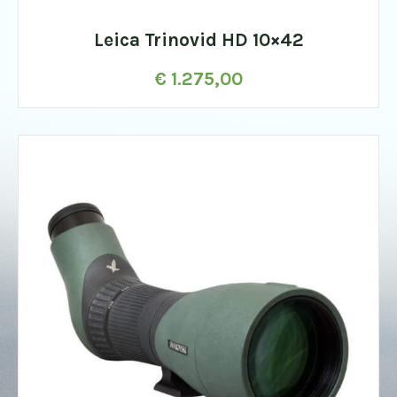
Leica Trinovid HD 10×42
€
1.275,00