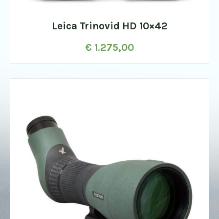
Leica Trinovid HD 10×42
€
1.275,00