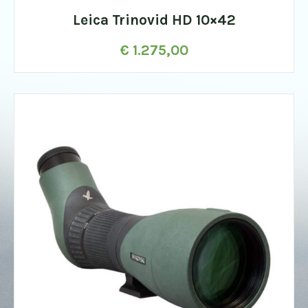
Leica Trinovid HD 10×42
€
1.275,00