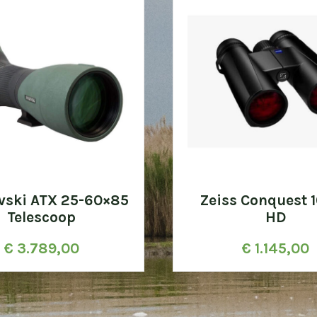
vski ATX 25-60×85
Zeiss Conquest 
Telescoop
HD
€
3.789,00
€
1.145,00