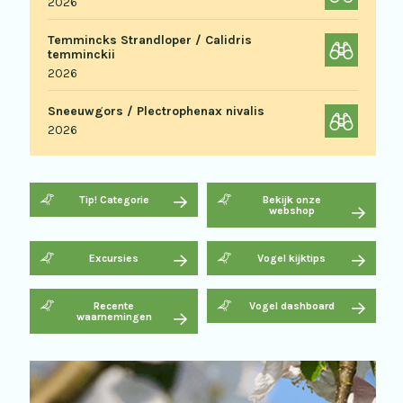
2026
Temmincks Strandloper / Calidris
temminckii
2026
Sneeuwgors / Plectrophenax nivalis
2026
Tip! Categorie
Bekijk onze
webshop
Excursies
Vogel kijktips
Recente
Vogel dashboard
waarnemingen