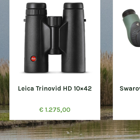
Leica Trinovid HD 10×42
Swaro
€
1.275,00