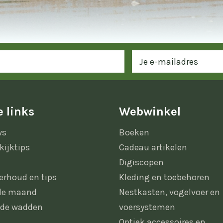
 links
Webwinkel
ws
Boeken
kijktips
Cadeau artikelen
Digiscopen
erhoud en tips
Kleding en toebehoren
 de maand
Nestkasten, vogelvoer en
 de wadden
voersystemen
Optiek accessoires en