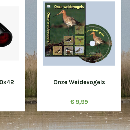
10×42
Onze Weidevogels
€
9,99