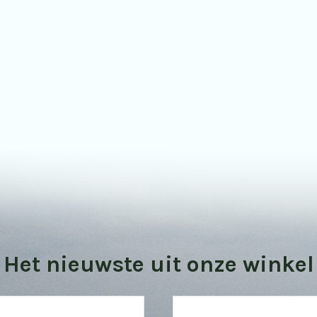
Bekijk onze vogel kijktips
Het nieuwste uit onze winkel