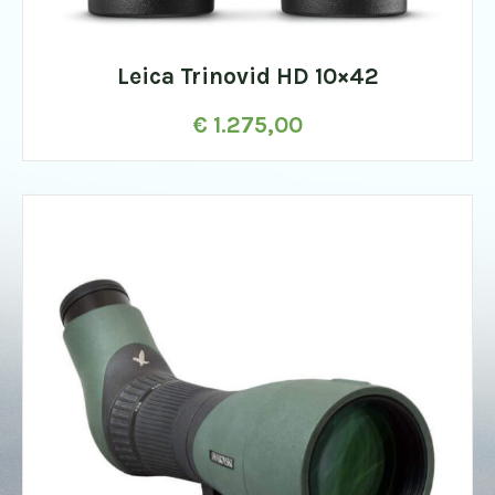
Leica Trinovid HD 10×42
€
1.275,00