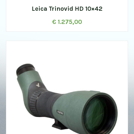
Leica Trinovid HD 10×42
€
1.275,00