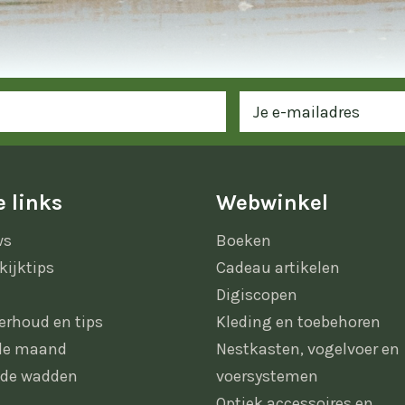
 links
Webwinkel
ws
Boeken
kijktips
Cadeau artikelen
Digiscopen
erhoud en tips
Kleding en toebehoren
 de maand
Nestkasten, vogelvoer en
 de wadden
voersystemen
Optiek accessoires en