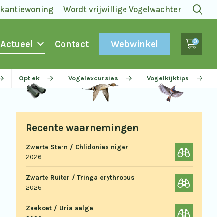
akantiewoning
Wordt vrijwillige Vogelwachter
0
Webwinkel
Actueel
Contact
Optiek
Vogelexcursies
Vogelkijktips
Recente waarnemingen
Zwarte Stern / Chlidonias niger
2026
Zwarte Ruiter / Tringa erythropus
2026
Zeekoet / Uria aalge