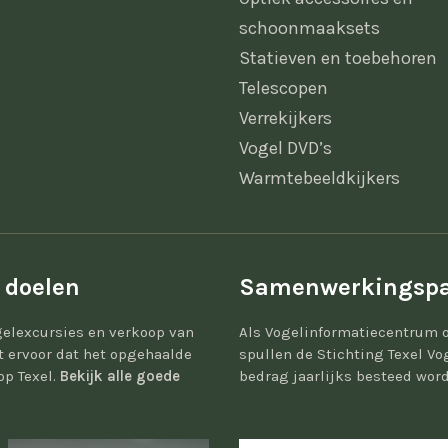
schoonmaaksets
Statieven en toebehoren
Telescopen
Verrekijkers
Vogel DVD’s
Warmtebeeldkijkers
 doelen
Samenwerkingspa
elexcursies en verkoop van
Als Vogelinformatiecentrum 
gt ervoor dat het opgehaalde
spullen de Stichting Texel Vo
op Texel.
Bekijk alle goede
bedrag jaarlijks besteed word