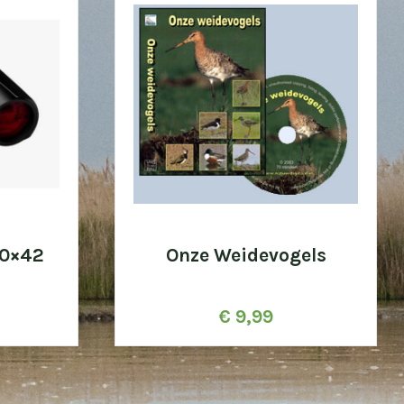
10×42
Onze Weidevogels
€
9,99