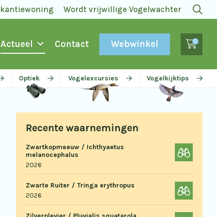
akantiewoning
Wordt vrijwillige Vogelwachter
0
Webwinkel
Actueel
Contact
Optiek
Vogelexcursies
Vogelkijktips
Recente waarnemingen
Zwartkopmeeuw / Ichthyaetus
melanocephalus
2026
Zwarte Ruiter / Tringa erythropus
2026
Zilverplevier / Pluvialis squatarola