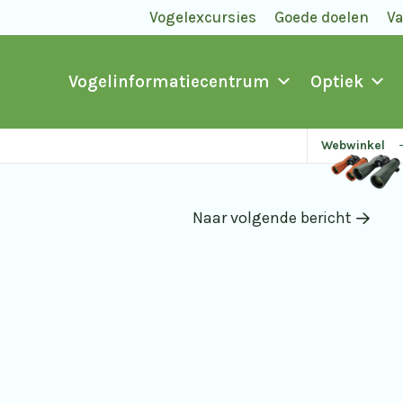
Vogelexcursies
Goede doelen
V
Vogelinformatiecentrum
Optiek
Webwinkel
Naar volgende bericht