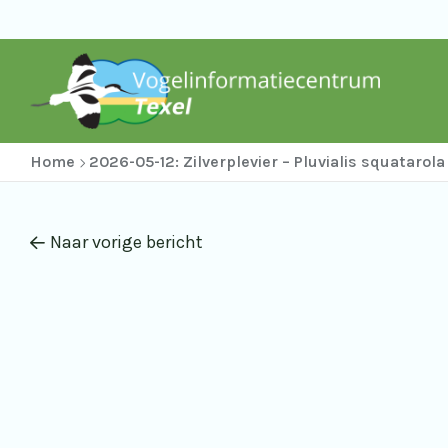
Home
2026-05-12: Zilverplevier – Pluvialis squatarola
Naar vorige bericht