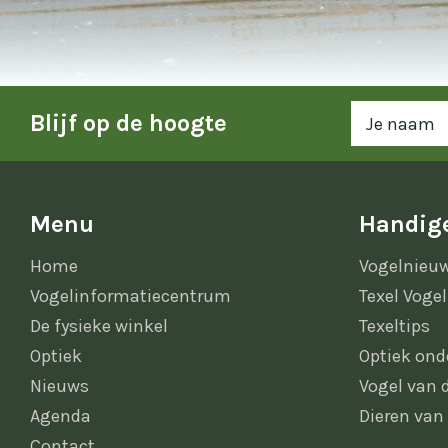
Blijf op de hoogte
Menu
Handige
Home
Vogelnieu
Vogelinformatiecentrum
Texel Vogel
De fysieke winkel
Texeltips
Optiek
Optiek ond
Nieuws
Vogel van
Agenda
Dieren van
Contact