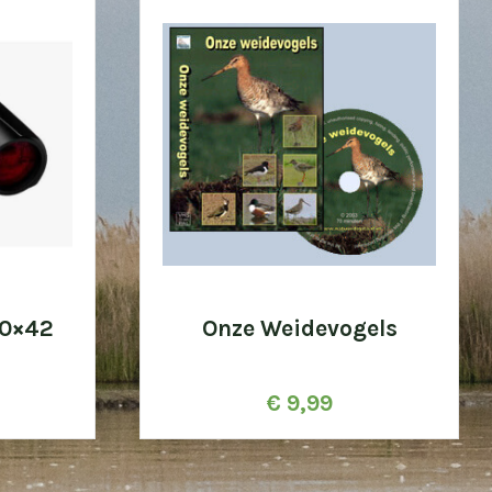
10×42
Onze Weidevogels
€
9,99