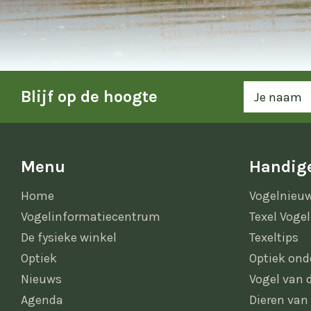
Blijf op de hoogte
Menu
Handige
Home
Vogelnieu
Vogelinformatiecentrum
Texel Vogel
De fysieke winkel
Texeltips
Optiek
Optiek ond
Nieuws
Vogel van
Agenda
Dieren van