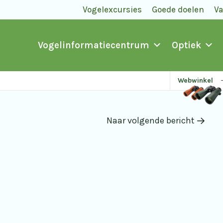
Vogelexcursies
Goede doelen
V
Vogelinformatiecentrum
Optiek
Webwinkel
Naar volgende bericht