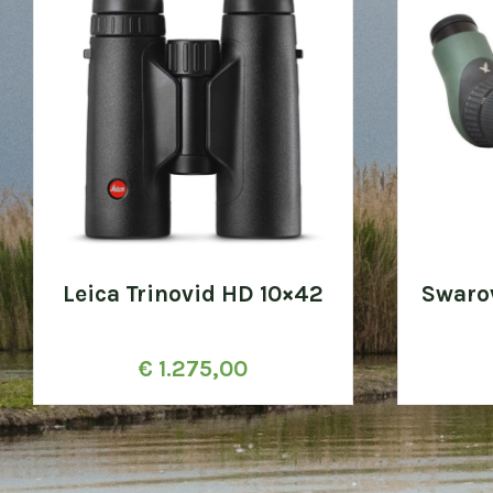
Leica Trinovid HD 10×42
Swaro
€
1.275,00