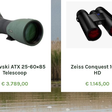
vski ATX 25-60×85
Zeiss Conquest 
Telescoop
HD
€
3.789,00
€
1.145,00