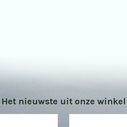
Bekijk onze vogel kijktips
Het nieuwste uit onze winkel