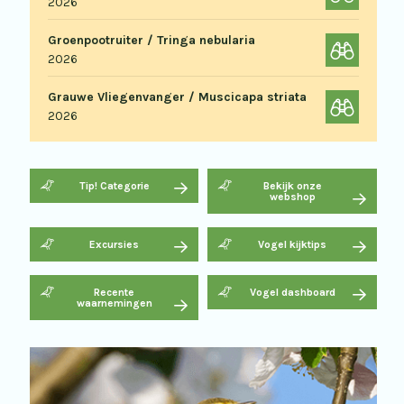
2026
Groenpootruiter / Tringa nebularia
2026
Grauwe Vliegenvanger / Muscicapa striata
2026
Tip! Categorie
Bekijk onze
webshop
Excursies
Vogel kijktips
Recente
Vogel dashboard
waarnemingen