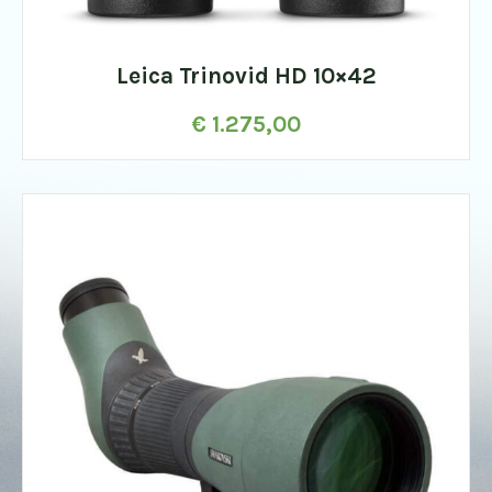
Leica Trinovid HD 10×42
€
1.275,00