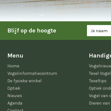
Blijf op de hoogte
Menu
Handige
Home
Vogelnieu
Vogelinformatiecentrum
Texel Vogel
De fysieke winkel
Texeltips
Optiek
Optiek ond
Nieuws
Vogel van
Agenda
Dieren van
Contact