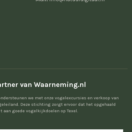
rtner van Waarneming.nl
ondersteunen we met onze vogelexcursies en verkoop van
geleiland. Deze stichting zorgt ervoor dat het opgehaald
t aan goede vogelkijkdoelen op Texel.