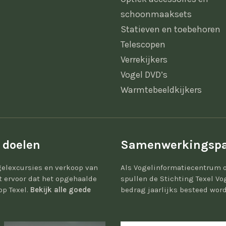
schoonmaaksets
Statieven en toebehoren
Telescopen
Verrekijkers
Vogel DVD’s
Warmtebeeldkijkers
 doelen
Samenwerkingspa
elexcursies en verkoop van
Als Vogelinformatiecentrum 
gt ervoor dat het opgehaalde
spullen de Stichting Texel Vo
op Texel.
Bekijk alle goede
bedrag jaarlijks besteed word