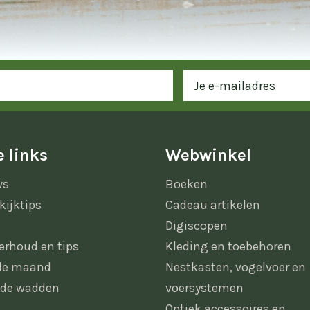
 links
Webwinkel
ws
Boeken
kijktips
Cadeau artikelen
Digiscopen
erhoud en tips
Kleding en toebehoren
 de maand
Nestkasten, vogelvoer en
 de wadden
voersystemen
Optiek accessoires en