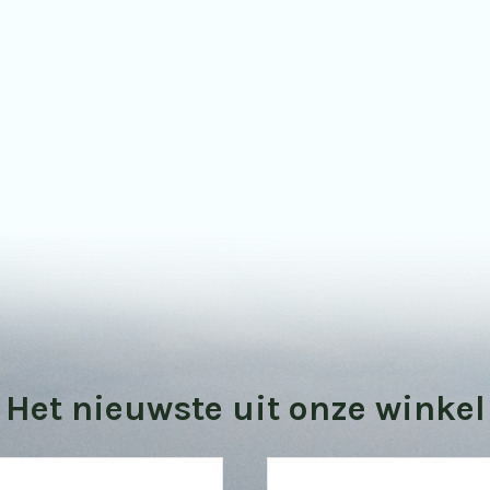
Bekijk onze vogel kijktips
Het nieuwste uit onze winkel