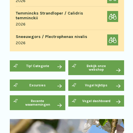
2026
Temmincks Strandloper / Calidris
temminckii
2026
Sneeuwgors / Plectrophenax nivalis
2026
Tip! Categorie
Bekijk onze
webshop
Excursies
Vogel kijktips
Recente
Vogel dashboard
waarnemingen