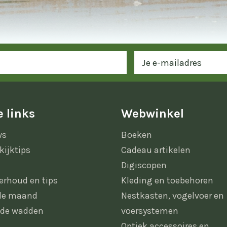
 links
Webwinkel
ws
Boeken
kijktips
Cadeau artikelen
Digiscopen
erhoud en tips
Kleding en toebehoren
 de maand
Nestkasten, vogelvoer en
 de wadden
voersystemen
Optiek accessoires en