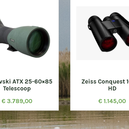
vski ATX 25-60×85
Zeiss Conquest 
Telescoop
HD
€
3.789,00
€
1.145,00