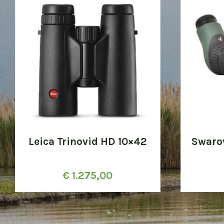
Leica Trinovid HD 10×42
Swaro
€
1.275,00