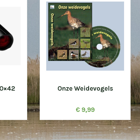
10×42
Onze Weidevogels
€
9,99