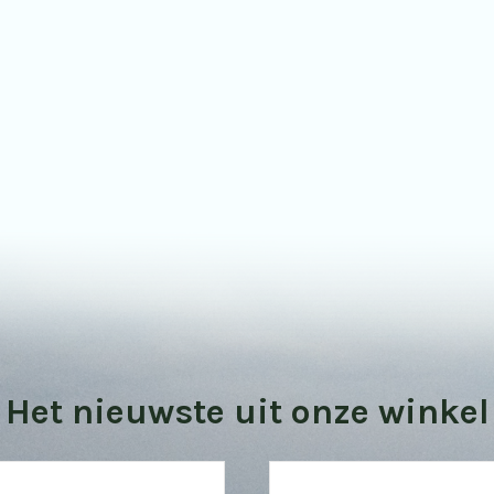
Bekijk onze vogel kijktips
Het nieuwste uit onze winkel