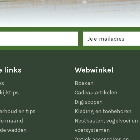
 links
Webwinkel
ws
Boeken
kijktips
Cadeau artikelen
Digiscopen
erhoud en tips
Kleding en toebehoren
 de maand
Nestkasten, vogelvoer en
 de wadden
voersystemen
Optiek accessoires en