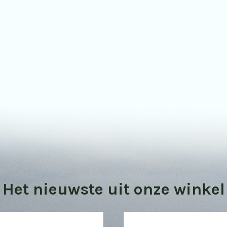
Bekijk onze vogel kijktips
Het nieuwste uit onze winkel