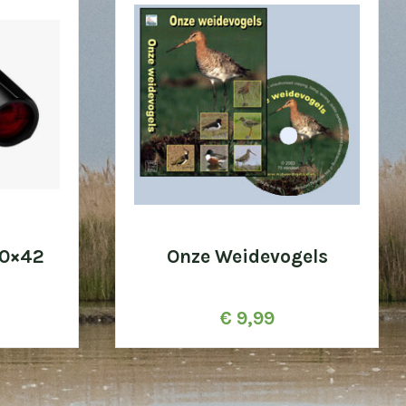
10×42
Onze Weidevogels
€
9,99