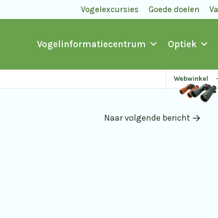
Vogelexcursies
Goede doelen
V
Vogelinformatiecentrum
Optiek
Webwinkel
Naar volgende bericht