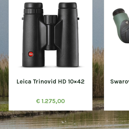
Leica Trinovid HD 10×42
Swaro
€
1.275,00