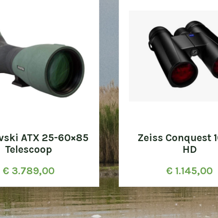
vski ATX 25-60×85
Zeiss Conquest 
Telescoop
HD
€
3.789,00
€
1.145,00