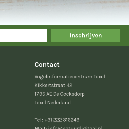
Inschrijven
Contact
Vogelinformatiecentrum Texel
Kikkertstraat 42
1795 AE De Cocksdorp
Texel Nederland
Tel:
+31 222 316249
Mail:
info@natuurdigitaal.nl