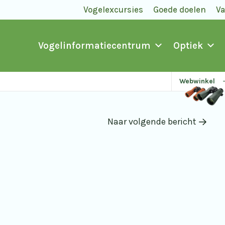
Vogelexcursies
Goede doelen
V
Vogelinformatiecentrum
Optiek
Webwinkel
Naar volgende bericht