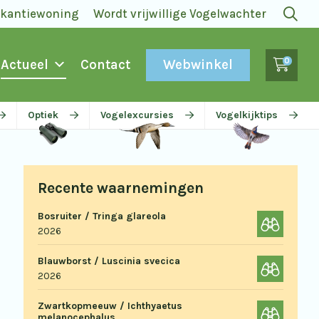
akantiewoning
Wordt vrijwillige Vogelwachter
0
Webwinkel
Actueel
Contact
Optiek
Vogelexcursies
Vogelkijktips
Recente waarnemingen
Bosruiter / Tringa glareola
2026
Blauwborst / Luscinia svecica
2026
Zwartkopmeeuw / Ichthyaetus
melanocephalus