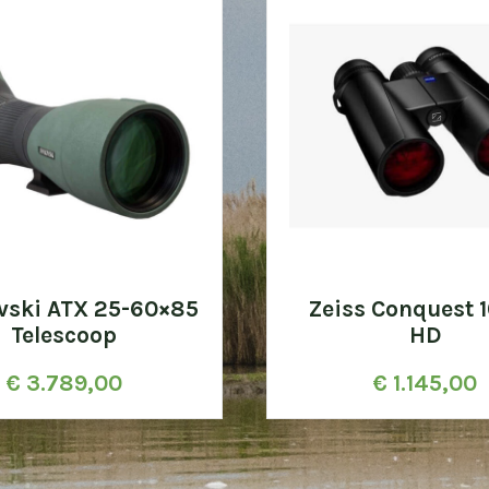
vski ATX 25-60×85
Zeiss Conquest 
Telescoop
HD
€
3.789,00
€
1.145,00