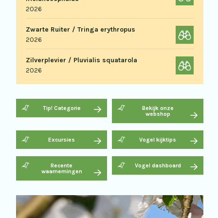
2026
Zwarte Ruiter / Tringa erythropus
2026
Zilverplevier / Pluvialis squatarola
2026
Tip! Categorie
Bekijk onze
webshop
Excursies
Vogel kijktips
Recente
Vogel dashboard
waarnemingen