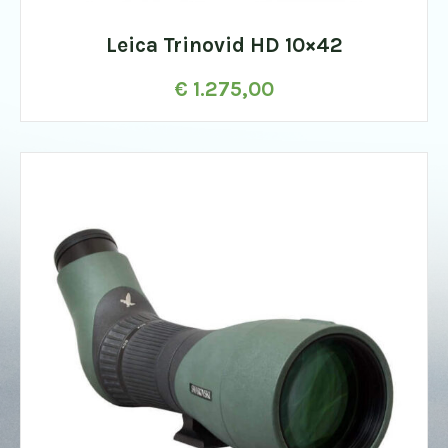
Leica Trinovid HD 10×42
€
1.275,00