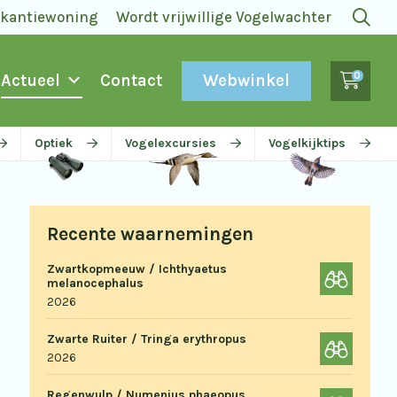
akantiewoning
Wordt vrijwillige Vogelwachter
0
Webwinkel
Actueel
Contact
Optiek
Vogelexcursies
Vogelkijktips
Recente waarnemingen
Zwartkopmeeuw / Ichthyaetus
melanocephalus
2026
Zwarte Ruiter / Tringa erythropus
2026
Regenwulp / Numenius phaeopus