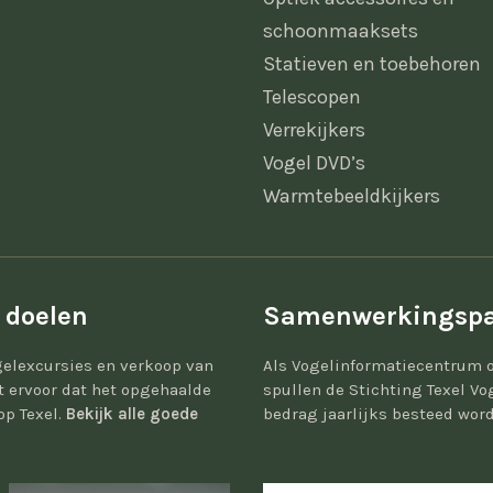
schoonmaaksets
Statieven en toebehoren
Telescopen
Verrekijkers
Vogel DVD’s
Warmtebeeldkijkers
 doelen
Samenwerkingspa
elexcursies en verkoop van
Als Vogelinformatiecentrum 
gt ervoor dat het opgehaalde
spullen de Stichting Texel Vo
op Texel.
Bekijk alle goede
bedrag jaarlijks besteed word