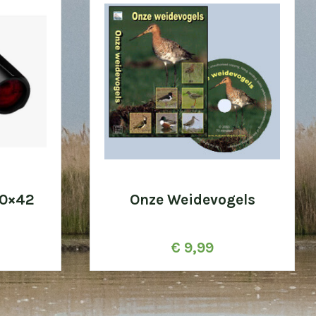
10×42
Onze Weidevogels
€
9,99