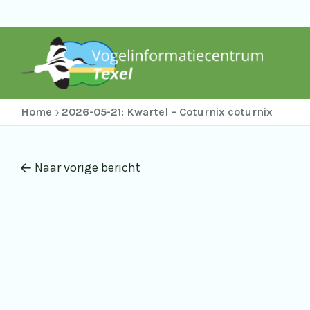
Home
2026-05-21: Kwartel – Coturnix coturnix
Naar vorige bericht