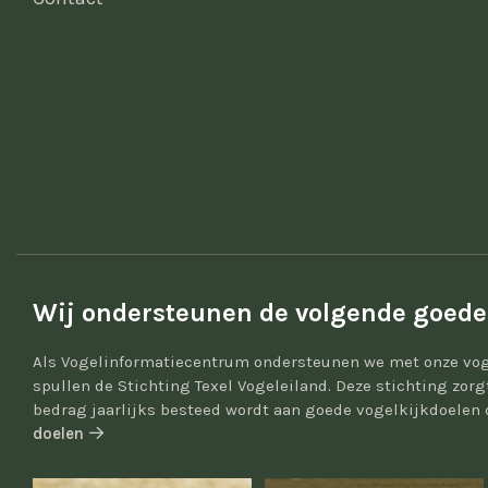
Wij ondersteunen de volgende goede
Als Vogelinformatiecentrum ondersteunen we met onze vog
spullen de Stichting Texel Vogeleiland. Deze stichting zor
bedrag jaarlijks besteed wordt aan goede vogelkijkdoelen 
doelen