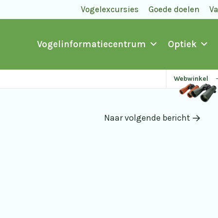
Vogelexcursies
Goede doelen
V
Vogelinformatiecentrum
Optiek
Webwinkel
Naar volgende bericht