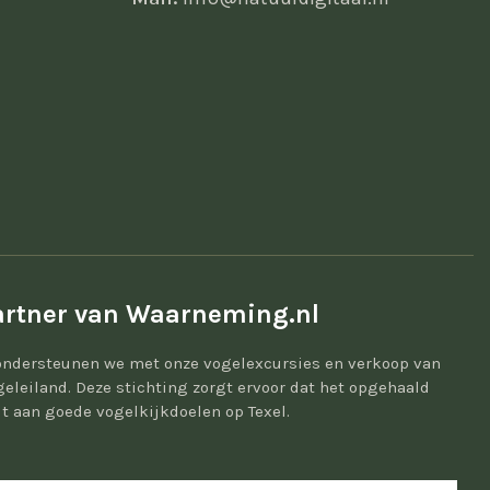
rtner van Waarneming.nl
ondersteunen we met onze vogelexcursies en verkoop van
geleiland. Deze stichting zorgt ervoor dat het opgehaald
t aan goede vogelkijkdoelen op Texel.