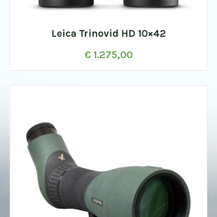
Leica Trinovid HD 10×42
€
1.275,00