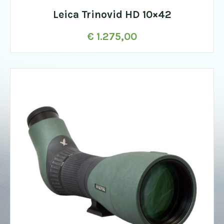
Leica Trinovid HD 10×42
€
1.275,00