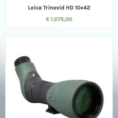
Leica Trinovid HD 10×42
€
1.275,00