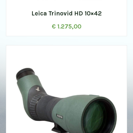
Leica Trinovid HD 10×42
€
1.275,00