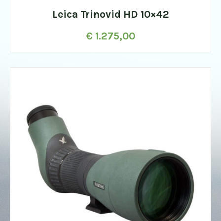
Leica Trinovid HD 10×42
€
1.275,00