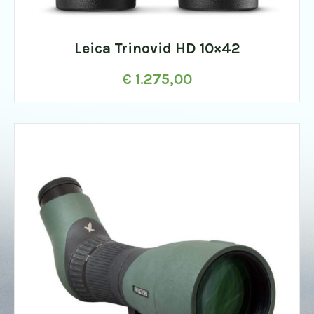
Leica Trinovid HD 10×42
€
1.275,00