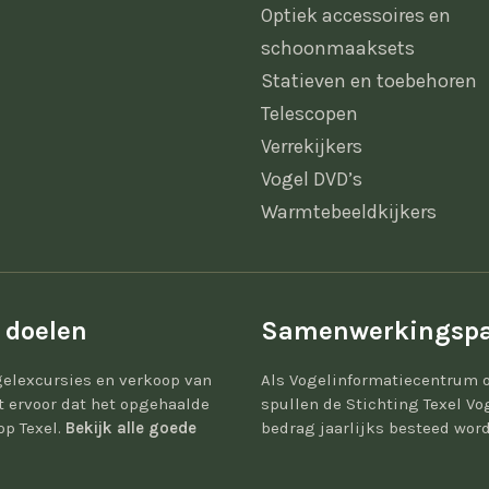
Optiek accessoires en
schoonmaaksets
Statieven en toebehoren
Telescopen
Verrekijkers
Vogel DVD’s
Warmtebeeldkijkers
 doelen
Samenwerkingspa
elexcursies en verkoop van
Als Vogelinformatiecentrum 
gt ervoor dat het opgehaalde
spullen de Stichting Texel Vo
op Texel.
Bekijk alle goede
bedrag jaarlijks besteed word