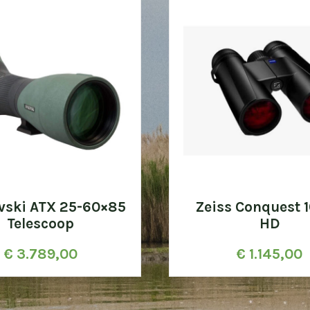
vski ATX 25-60×85
Zeiss Conquest 
Telescoop
HD
€
3.789,00
€
1.145,00