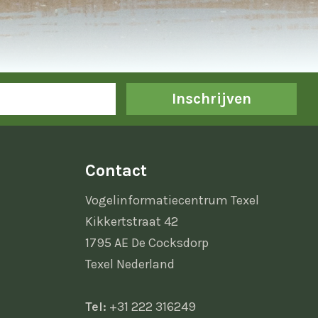
Inschrijven
Contact
Vogelinformatiecentrum Texel
Kikkertstraat 42
1795 AE De Cocksdorp
Texel Nederland
Tel:
+31 222 316249