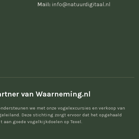
Mail:
info@natuurdigitaal.nl
rtner van Waarneming.nl
ondersteunen we met onze vogelexcursies en verkoop van
geleiland. Deze stichting zorgt ervoor dat het opgehaald
t aan goede vogelkijkdoelen op Texel.