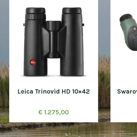
Leica Trinovid HD 10×42
Swaro
€
1.275,00