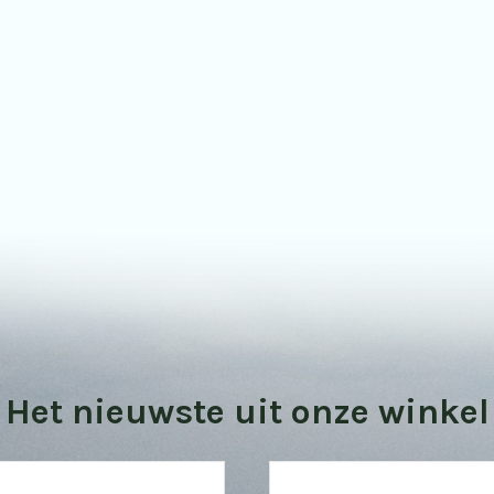
Bekijk onze vogel kijktips
Het nieuwste uit onze winkel