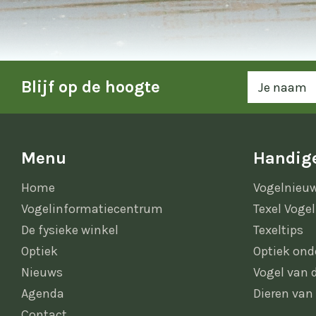
Blijf op de hoogte
Menu
Handige
Home
Vogelnieu
Vogelinformatiecentrum
Texel Vogel
De fysieke winkel
Texeltips
Optiek
Optiek ond
Nieuws
Vogel van
Agenda
Dieren van
Contact