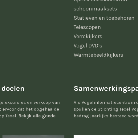
schoonmaaksets
Statieven en toebehoren
Telescopen
Verrekijkers
Vogel DVD’s
Warmtebeeldkijkers
 doelen
Samenwerkingspa
elexcursies en verkoop van
Als Vogelinformatiecentrum 
gt ervoor dat het opgehaalde
spullen de Stichting Texel Vo
op Texel.
Bekijk alle goede
bedrag jaarlijks besteed word