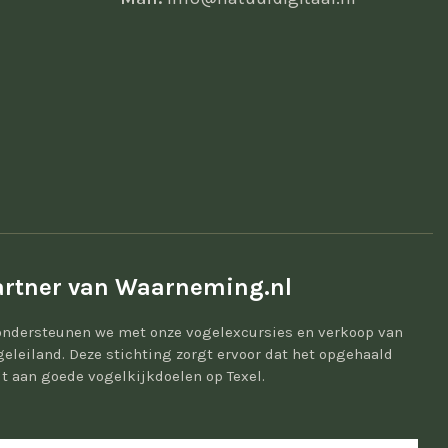
rtner van Waarneming.nl
ondersteunen we met onze vogelexcursies en verkoop van
geleiland. Deze stichting zorgt ervoor dat het opgehaald
t aan goede vogelkijkdoelen op Texel.