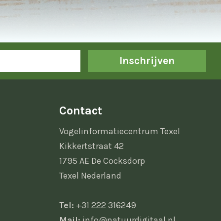
Inschrijven
Contact
Vogelinformatiecentrum Texel
Kikkertstraat 42
1795 AE De Cocksdorp
Texel Nederland
Tel:
+31 222 316249
Mail:
info@natuurdigitaal.nl