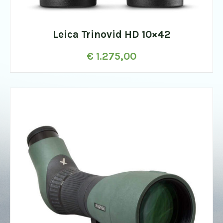
Leica Trinovid HD 10×42
€
1.275,00